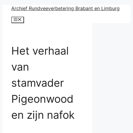
Ga
Archief Rundveeverbetering Brabant en Limburg
naar
Menu
de
inhoud
Het verhaal
van
stamvader
Pigeonwood
en zijn nafok