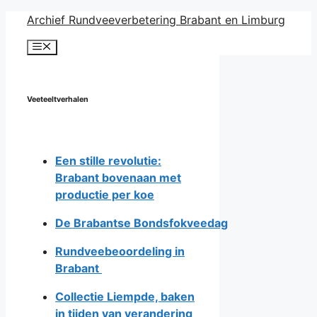
Ga
Archief Rundveeverbetering Brabant en Limburg
naar
Menu
de
inhoud
Veeteeltverhalen
Een stille revolutie:
Brabant bovenaan met
productie per koe
De Brabantse Bondsfokveedag
Rundveebeoordeling in
Brabant
Collectie Liempde, baken
in tijden van verandering