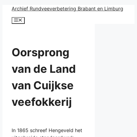
Ga
Archief Rundveeverbetering Brabant en Limburg
naar
Menu
de
inhoud
Oorsprong
van de Land
van Cuijkse
veefokkerij
In 1865 schreef Hengeveld het