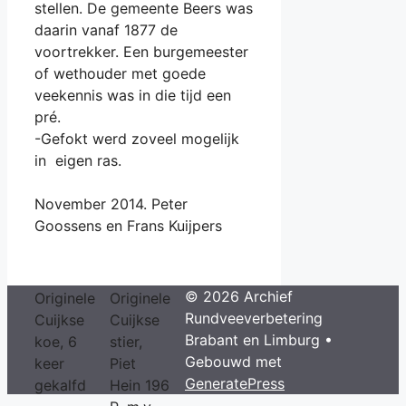
stellen. De gemeente Beers was
daarin vanaf 1877 de
voortrekker. Een burgemeester
of wethouder met goede
veekennis was in die tijd een
pré.
-Gefokt werd zoveel mogelijk
in eigen ras.
November 2014. Peter
Goossens en Frans Kuijpers
© 2026 Archief
Originele
Originele
Rundveeverbetering
Cuijkse
Cuijkse
Brabant en Limburg
•
koe, 6
stier,
Gebouwd met
keer
Piet
GeneratePress
gekalfd
Hein 196